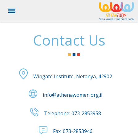
תחילת העמוד, לחצו ENTER למעבר לתפריט נגישות והפעלת ניווט
לחצו ENTER למעבר לתוכן העמוד
לחצו ENTER למעבר לפוטר העמוד
מקלדת
Contact Us
Wingate Institute, Netanya, 42902
info@athenawomen.org.il
Telephone:
073-2853958
Fax:
073-2853946